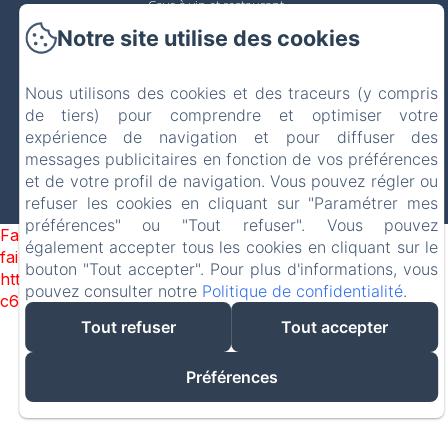
Cave à vin et restaurant
Notre site utilise des cookies
Evénements et réceptions
Nous utilisons des cookies et des traceurs (y compris
Visitez la région
de tiers) pour comprendre et optimiser votre
expérience de navigation et pour diffuser des
Contact et accès
messages publicitaires en fonction de vos préférences
et de votre profil de navigation. Vous pouvez régler ou
refuser les cookies en cliquant sur "Paramétrer mes
Créé par Amenitiz
préférences" ou "Tout refuser". Vous pouvez
Failed to load BookingEngine/index: Loading chunk 1322
également accepter tous les cookies en cliquant sur le
failed. (missing:
bouton "Tout accepter". Pour plus d'informations, vous
https://d1cmur5l0xva3h.cloudfront.net/packs/1322-
pouvez consulter notre
Politique de confidentialité
.
c6e932f9d3d27b65-1bf7c4dc6a241241.js)
Tout refuser
Tout accepter
Préférences