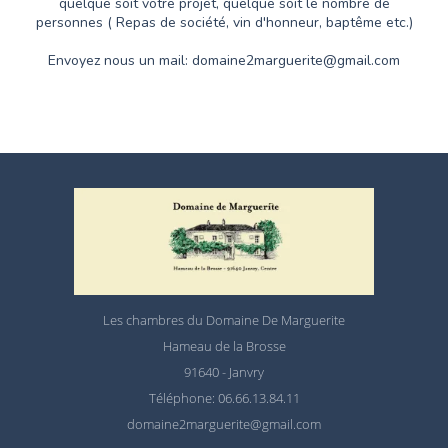
quelque soit votre projet, quelque soit le nombre de
personnes ( Repas de société, vin d'honneur, baptême etc.)
Envoyez nous un mail:
domaine2marguerite@gmail.com
Les chambres du Domaine De Marguerite
Hameau de la Brosse
91640 - Janvry
Téléphone: 06.66.13.84.11
domaine2marguerite@gmail.com